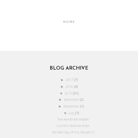
HOME
BLOG ARCHIVE
2017
(7)
►
2016
(4)
►
2015
(31)
▼
December
(2)
►
November
(1)
►
July
(7)
▼
five wardrobe staples
current favorite dress
the best day of my life part 2