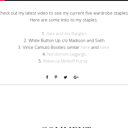
heck out my latest video to see my current five wardrobe staples
Here are some links to my staples:
1.
Alex and Ani Bangles
2. White Button Up c/o Madison and Sixth
3. Vince Camuto Booties similar
here
and
here
4.
Nordstrom Leggings
5.
Rebecca Minkoff Purse