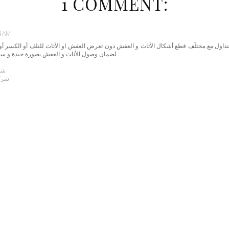
1 COMMENT:
4 AM
اول مع مختلَف قطع أشكال الأثاث و العفش دون تعرض العفش او الأثاث للتلف أو الكسر أو
لضمان وصول الأثاث و العفش بصورة جيدة و سليمة فى المقر الحديث دون خسائر .
شر
شرك